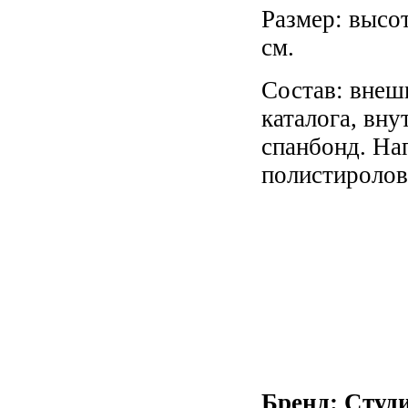
Размер: высот
см.
Состав: внешн
каталога, вну
спанбонд. На
полистироло
Бренд: Студ