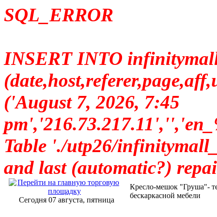
SQL_ERROR
INSERT INTO infinitymall_
(date,host,referer,page,a
('August 7, 2026, 7:45
pm','216.73.217.11','
Table './utp26/infinitymall_
and last (automatic?) repai
Кресло-мешок "Груша"- т
бескаркасной мебели
Сегодня 07 августа, пятница